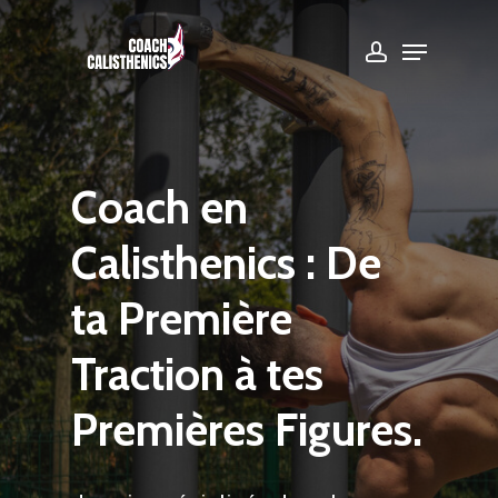
Skip
Menu
account
to
Close
main
Menu
content
Coach
en
Calisthenics
:
De
ta
Première
Traction
à
tes
Premières
Figures.