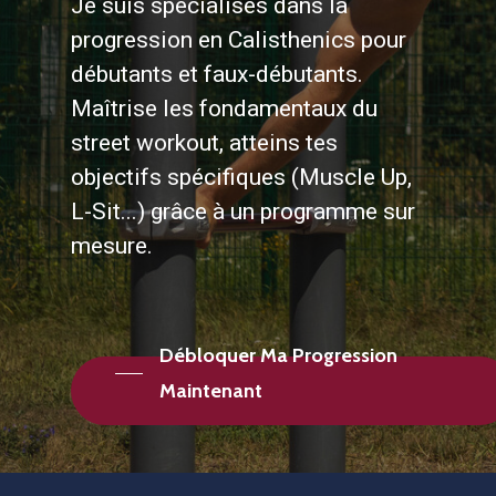
Je
suis
spécialisés
dans
la
progression
en
Calisthenics
pour
débutants
et
faux-débutants.
Maîtrise
les
fondamentaux
du
street
workout,
atteins
tes
objectifs
spécifiques
(Muscle
Up,
L-Sit...)
grâce
à
un
programme
sur
mesure.
Débloquer Ma Progression
Maintenant