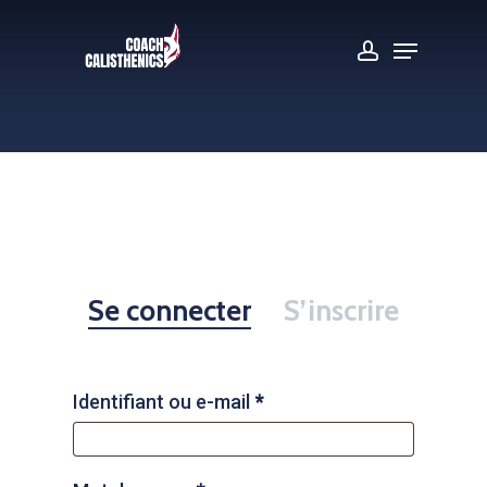
Skip
Menu
account
to
Close
main
Menu
content
Se connecter
S’inscrire
Identifiant ou e-mail
*